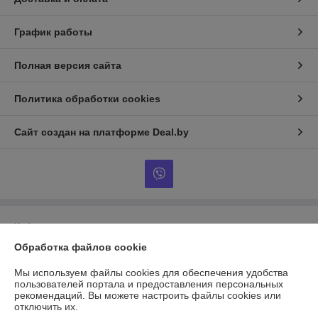
График работы
Полная версия сайта
Политика обработки cookies
Сайт создан на платформе Deal.by
Информация для покупателя
Обработка файлов cookie
Юридическое лицо:
ООО «ЭТМЭнергоОпт»
246031, г.Гомель, ул. Озерная, 56 к.3
Мы используем файлы cookies для обеспечения удобства
Регистрационный номер ЕГР: 490499691
пользователей портала и предоставления персональных
рекомендаций.
Вы можете настроить файлы cookies или
УНП: 490499691
отключить их.