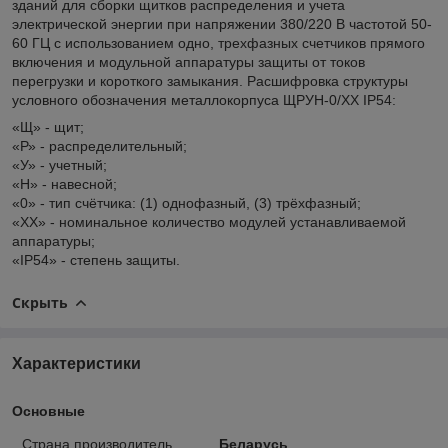
зданий для сборки щитков распределения и учета
электрической энергии при напряжении 380/220 В частотой 50-
60 ГЦ с использованием одно, трехфазных счетчиков прямого
включения и модульной аппаратуры защиты от токов
перегрузки и короткого замыкания. Расшифровка структуры
условного обозначения металлокорпуса ЩРУН-0/ХХ IP54:
«Щ» - щит;
«Р» - распределительный;
«У» - учетный;
«Н» - навесной;
«0» - тип счётчика: (1) однофазный, (3) трёхфазный;
«ХХ» - номинальное количество модулей устанавливаемой
аппаратуры;
«IP54» - степень защиты.
Скрыть
Характеристики
Основные
Страна производитель
Беларусь