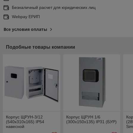
Безналичный расчет для юридических лиц
Webpay ЕРИП
Все условия оплаты
Подобные товары компании
Корпус ЩРУН-3/12
Корпус ЩРУН 1/6
Ко
(540х310х165) IP54
(300х150х135) IP31 (БУР)
(28
навесной
Sim