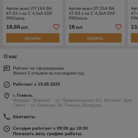
Автом выкл 2П 16А ВА
Автом выкл 2П 25А ВА
Авт
47-63 х-ка С 4,5кА EKF
47-63 х-ка С 4,5kА EKF
47-
PROxima
PROxima
PR
18,68
16
13
руб.
руб.
Купить
Купить
О нас
Рейтинг не сформирован
Менее 5 отзывов за последний год
Работает с 15.05.2020
г. Гомель
Магазин "Энергия" - ул. Привокзальная, 6/1, Магазин "Дом
Света" - ул. Озерная, 56, Гомель, Беларусь
Контакты
Сегодня работает с 09:00 до 18:00
Показать весь график работы