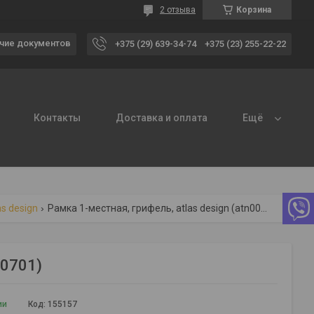
2 отзыва
Корзина
чие документов
+375 (29) 639-34-74
+375 (23) 255-22-22
Контакты
Доставка и оплата
Ещё
as design
Рамка 1-местная, грифель, atlas design (atn000701)
00701)
ии
Код:
155157