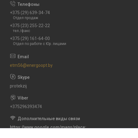
+375 (29) 639-34-74
Отдел продаж
+375 (23) 255-22-22
тел./факс
+375 (29) 161-64-00
Отдел по работе с Юр. лицами
etm56@energoopt.by
protekzij
+375296393474
https://www.google.com/maps/place
CXHV+6P Гомель