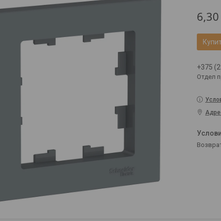
6,30
Купи
+375 (2
Отдел 
Усло
Адре
возвра