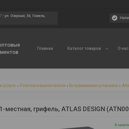
 - ул. Озерная, 56, Гомель,
Нали
 оптовые
Главная
Каталог товаров
О нас
ументов
и услуги
Розетки и выключатели
Встраиваемая установка
Atl
1-местная, грифель, ATLAS DESIGN (ATN0
В налич