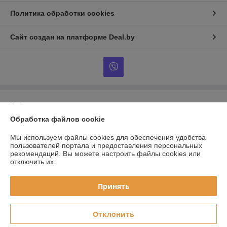
Политика обработки cookies
Сайт создан на платформе Deal.by
Информация для покупателя
Обработка файлов cookie
Юридическое лицо:
ООО «ЭТМЭнергоОпт»
246031, г.Гомель, ул. Озерная, 56 к.3
Мы используем файлы cookies для обеспечения удобства
Регистрационный номер ЕГР: 490499691
пользователей портала и предоставления персональных
рекомендаций.
Вы можете настроить файлы cookies или
УНП: 490499691
отключить их.
Регистрационный орган: Гомельский областной исполнительный
комитет
Принять
Дата регистрации компании: 13.09.2007
Отклонить
Местонахождение книги жалоб и предложений: 246017 г. Гомель, ул.
Привокзальная д.6А