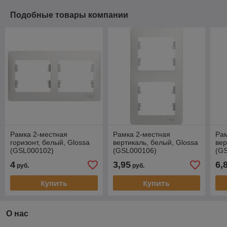
Подобные товары компании
Рамка 2-местная
Рамка 2-местная
Рам
горизонт, белый, Glossa
вертикаль, белый, Glossa
вер
(GSL000102)
(GSL000106)
(G
4
3,95
6,
руб.
руб.
Купить
Купить
О нас