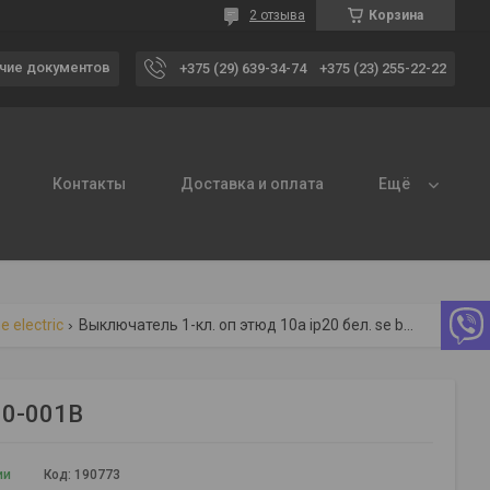
2 отзыва
Корзина
чие документов
+375 (29) 639-34-74
+375 (23) 255-22-22
Контакты
Доставка и оплата
Ещё
 electric
Выключатель 1-кл. оп этюд 10а ip20 бел. se ba10-001b
10-001B
ии
Код:
190773