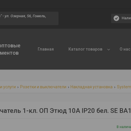
 - ул. Озерная, 56, Гомель,
Нали
 оптовые
Главная
Каталог товаров
О нас
ументов
и услуги
Розетки и выключатели
Накладная установка
Systeme
атель 1-кл. ОП Этюд 10А IP20 бел. SE BA
В налич