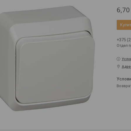
6,70
Купи
+375 (2
Отдел 
Усло
Адре
возвра