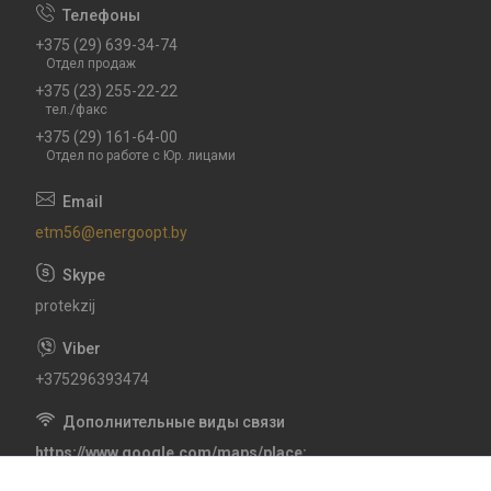
+375 (29) 639-34-74
Отдел продаж
+375 (23) 255-22-22
тел./факс
+375 (29) 161-64-00
Отдел по работе с Юр. лицами
etm56@energoopt.by
protekzij
+375296393474
https://www.google.com/maps/place
CXHV+6P Гомель