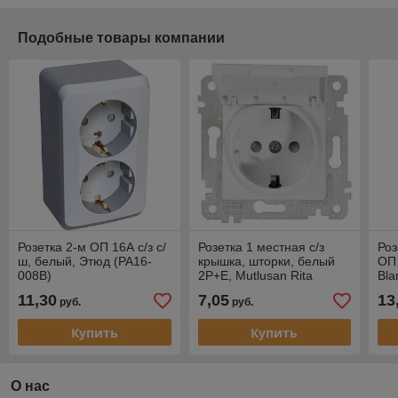
Подобные товары компании
Розетка 2-м ОП 16А с/з с/
Розетка 1 местная с/з
Роз
ш, белый, Этюд (PA16-
крышка, шторки, белый
ОП 
008B)
2P+E, Mutlusan Rita
Bla
11,30
7,05
13
руб.
руб.
Купить
Купить
О нас