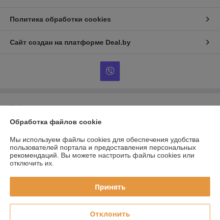
Политика обработки cookies
Сайт создан на платформе Deal.by
Информация для покупателя
Обработка файлов cookie
Юридическое лицо:
ООО «ЭТМЭнергоОпт»
246031, г.Гомель, ул. Озерная, 56 к.3
Мы используем файлы cookies для обеспечения удобства
Регистрационный номер ЕГР: 490499691
пользователей портала и предоставления персональных
рекомендаций.
Вы можете настроить файлы cookies или
УНП: 490499691
отключить их.
Регистрационный орган: Гомельский областной исполнительный
комитет
Принять
Дата регистрации компании: 13.09.2007
Отклонить
Местонахождение книги жалоб и предложений: 246017 г. Гомель, ул.