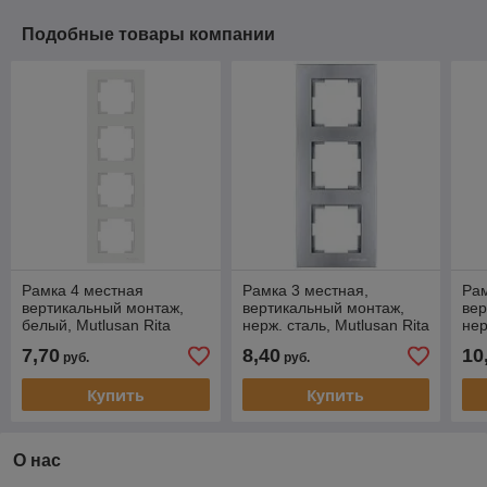
Подобные товары компании
Рамка 4 местная
Рамка 3 местная,
Рам
вертикальный монтаж,
вертикальный монтаж,
вер
белый, Mutlusan Rita
нерж. сталь, Mutlusan Rita
нер
(2220-800-2401)
(2220-800-2382)
(22
7,70
8,40
10
руб.
руб.
Купить
Купить
О нас