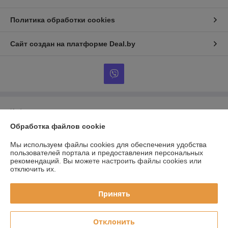
Политика обработки cookies
Сайт создан на платформе Deal.by
Информация для покупателя
Обработка файлов cookie
Юридическое лицо:
ООО «ЭТМЭнергоОпт»
246031, г.Гомель, ул. Озерная, 56 к.3
Мы используем файлы cookies для обеспечения удобства
Регистрационный номер ЕГР: 490499691
пользователей портала и предоставления персональных
рекомендаций.
Вы можете настроить файлы cookies или
УНП: 490499691
отключить их.
Регистрационный орган: Гомельский областной исполнительный
комитет
Принять
Дата регистрации компании: 13.09.2007
Отклонить
Местонахождение книги жалоб и предложений: 246017 г. Гомель, ул.