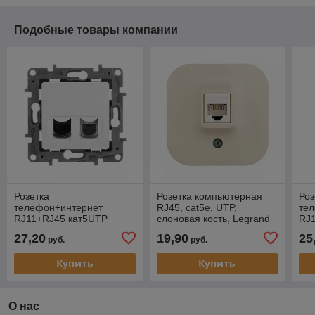
Подобные товары компании
Розетка
Розетка компьютерная
Роз
телефон+интернет
RJ45, cat5e, UTP,
те
RJ11+RJ45 кат5UTP
слоновая кость, Legrand
RJ
БЕЛЫЙ Legrand Etika
Quteo (.782254)
СЛ
27,20
19,90
25
руб.
руб.
Leg
Купить
Купить
О нас