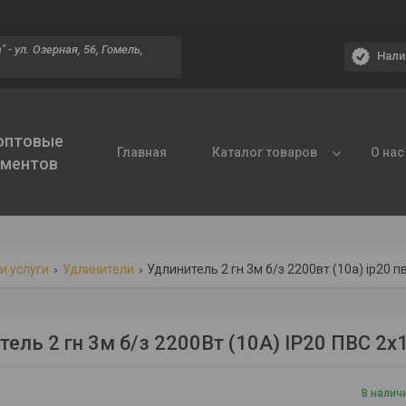
 - ул. Озерная, 56, Гомель,
Нали
 оптовые
Главная
Каталог товаров
О нас
ументов
и услуги
Удлинители
Удлинитель 2 гн 3м б/з 2200вт (10а) ip20 п
тель 2 гн 3м б/з 2200Вт (10А) IP20 ПВС 2
В налич