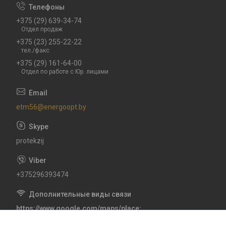
+375 (29) 639-34-74
Отдел продаж
+375 (23) 255-22-22
тел./факс
+375 (29) 161-64-00
Отдел по работе с Юр. лицами
etm56@energoopt.by
protekzij
+375296393474
https://www.google.com/maps/place
CXHV+6P Гомель