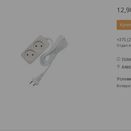
12,9
Купи
+375 (2
Отдел 
Усло
Адре
возвра