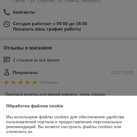
Света" - ул. Озерная, 56, Гомель, Беларусь
Контакты
Сегодня работает с 09:00 до 18:00
Показать весь график работы
Отзывы о магазине
2 отзывов за всё время
Покупатель
02.07.2020
Отлично
Покупала розетки для ванной комнаты, очень хорошо 
проконсультировали!!
Обработка файлов cookie
Покупатель
02.07.2020
Мы используем файлы cookies для обеспечения удобства
пользователей портала и предоставления персональных
Отлично
рекомендаций.
Вы можете настроить файлы cookies или
отключить их.