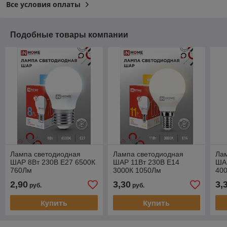
Все условия оплаты
Подобные товары компании
Лампа светодиодная
Лампа светодиодная
Ла
ШАР 8Вт 230В Е27 6500К
ШАР 11Вт 230В Е14
ША
760Лм
3000К 1050Лм
40
2,90
3,30
3,
руб.
руб.
Купить
Купить