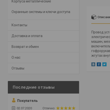
Корпуса металлические
Охранные системы и ключи доступа
Описан
Контакты
Провод уст
Доставка и оплата
электричес
машин, мех
включитель
Возврат и обмен
гофрорукав
жгутах вну
О нас
Отзывы
Покупатель
02.07.2020
Отлично