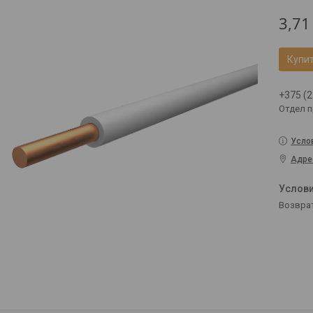
3,71
Купи
+375 (2
Отдел 
Усло
Адре
возвра