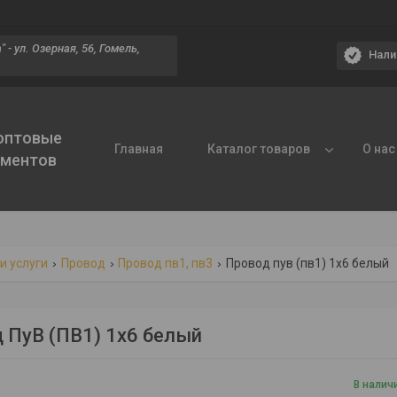
 - ул. Озерная, 56, Гомель,
Нали
 оптовые
Главная
Каталог товаров
О нас
ументов
и услуги
Провод
Провод пв1, пв3
Провод пув (пв1) 1х6 белый
 ПуВ (ПВ1) 1х6 белый
В налич