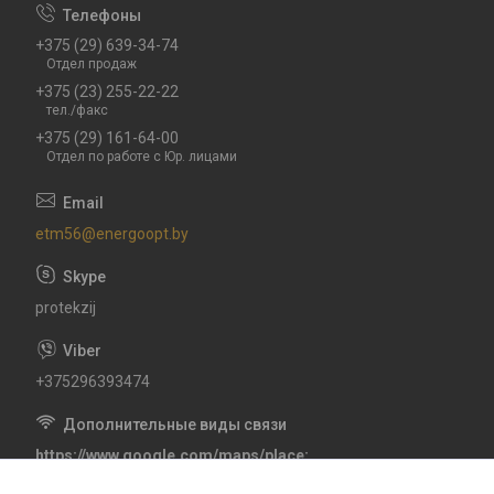
+375 (29) 639-34-74
Отдел продаж
+375 (23) 255-22-22
тел./факс
+375 (29) 161-64-00
Отдел по работе с Юр. лицами
etm56@energoopt.by
protekzij
+375296393474
https://www.google.com/maps/place
CXHV+6P Гомель