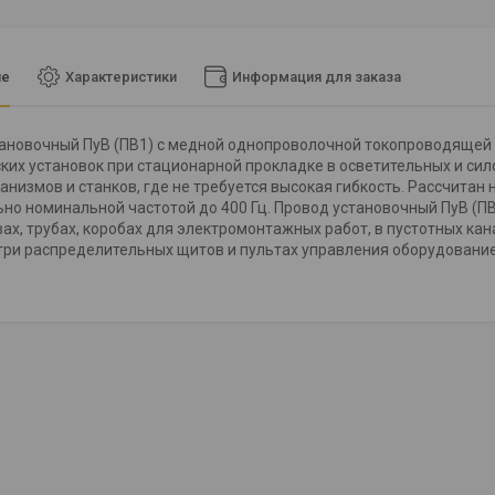
ие
Характеристики
Информация для заказа
ановочный ПуВ (ПВ1) с медной однопроволочной токопроводящей ж
ких установок при стационарной прокладке в осветительных и сил
анизмов и станков, где не требуется высокая гибкость. Рассчита
но номинальной частотой до 400 Гц. Провод установочный ПуВ (П
ах, трубах, коробах для электромонтажных работ, в пустотных кан
три распределительных щитов и пультах управления оборудованием